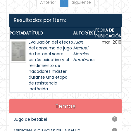
Anterior
1
Siguiente
Resultados por ítem:
FECHA DE
PORTADA
TÍTULO
AUTOR(ES)
PUBLICACIÓN
Evaluación del efecto
Juan
mar-2018
del consumo de jugo
Manuel
de betabel sobre
Morales
estrés oxidativo y el
Hernández
rendimiento de
nadadores máster
durante una etapa
de resistencia
lactácida.
Temas
Jugo de betabel
1
MEDICINA Y CIENCIAS DE LA SALUD
1