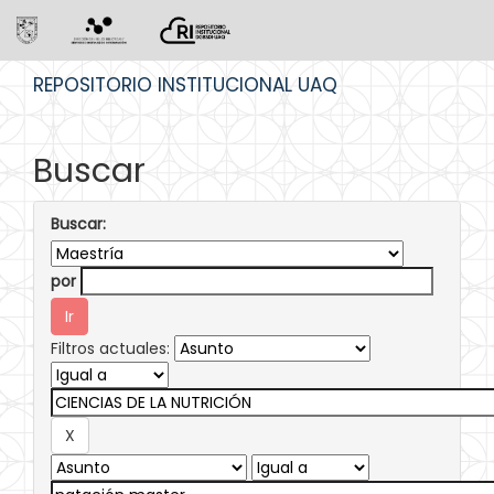
Skip
REPOSITORIO INSTITUCIONAL UAQ
navigation
Buscar
Buscar:
por
Filtros actuales: