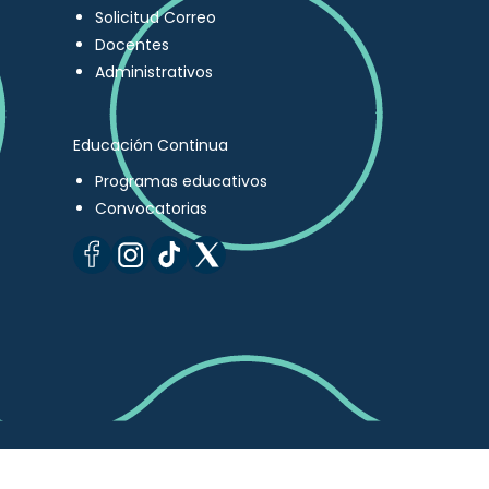
Solicitud Correo
Docentes
Administrativos
Educación Continua
Programas educativos
Convocatorias