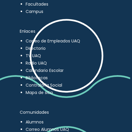
Facultades
Campus
Enlaces
Correo de Empleados UAQ
Directorio
TV UAQ
Radio UAQ
Calendario Escolar
Bibliotecas
Contraloría Social
Mapa de sitio
Comunidades
Alumnos
Correo Alumnos UAQ