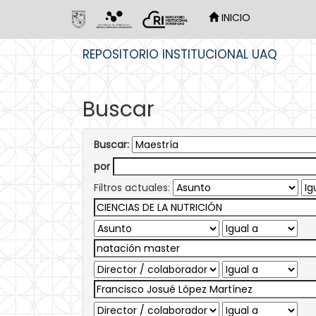
INICIO
Skip
REPOSITORIO INSTITUCIONAL UAQ
navigation
Buscar
Buscar:
por
Filtros actuales: