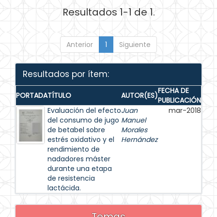
Resultados 1-1 de 1.
Anterior
1
Siguiente
Resultados por ítem:
FECHA DE
PORTADA
TÍTULO
AUTOR(ES)
PUBLICACIÓN
Evaluación del efecto
Juan
mar-2018
del consumo de jugo
Manuel
de betabel sobre
Morales
estrés oxidativo y el
Hernández
rendimiento de
nadadores máster
durante una etapa
de resistencia
lactácida.
Temas