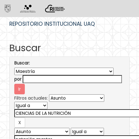
Skip
REPOSITORIO INSTITUCIONAL UAQ
navigation
Buscar
Buscar:
por
Filtros actuales: