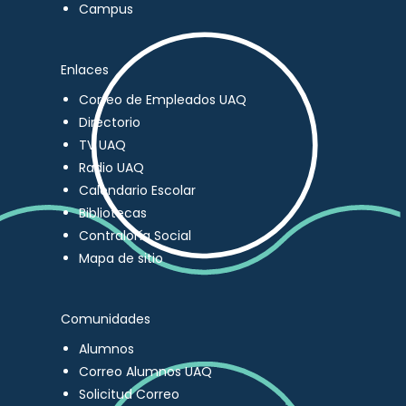
Campus
Enlaces
Correo de Empleados UAQ
Directorio
TV UAQ
Radio UAQ
Calendario Escolar
Bibliotecas
Contraloría Social
Mapa de sitio
Comunidades
Alumnos
Correo Alumnos UAQ
Solicitud Correo