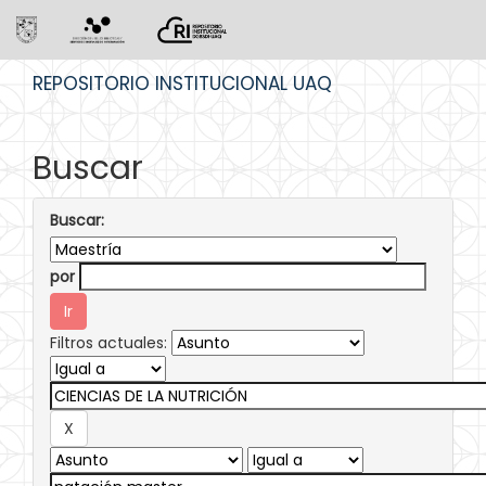
Skip
REPOSITORIO INSTITUCIONAL UAQ
navigation
Buscar
Buscar:
por
Filtros actuales: