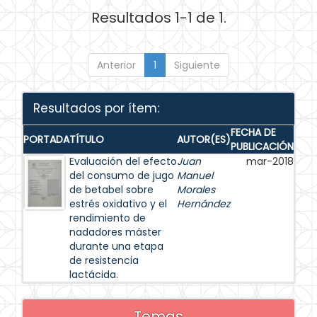
Resultados 1-1 de 1.
Anterior
1
Siguiente
Resultados por ítem:
FECHA DE
PORTADA
TÍTULO
AUTOR(ES)
PUBLICACIÓN
Evaluación del efecto
Juan
mar-2018
del consumo de jugo
Manuel
de betabel sobre
Morales
estrés oxidativo y el
Hernández
rendimiento de
nadadores máster
durante una etapa
de resistencia
lactácida.
Temas