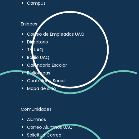
Campus
Enlaces
Correo de Empleados UAQ
Directorio
TV UAQ
Radio UAQ
Calendario Escolar
Bibliotecas
Contraloría Social
Mapa de sitio
Comunidades
Alumnos
Correo Alumnos UAQ
Solicitud Correo