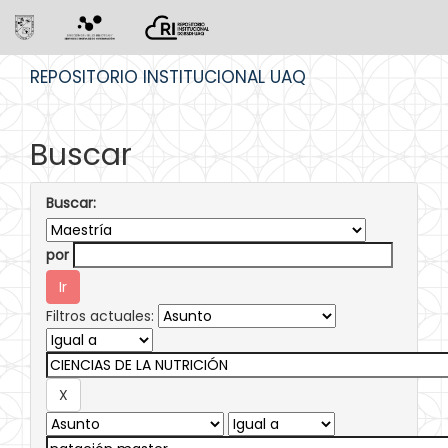
Skip
REPOSITORIO INSTITUCIONAL UAQ
navigation
Buscar
Buscar:
por
Filtros actuales: