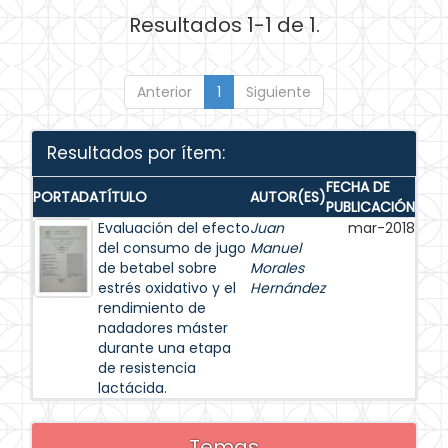
Resultados 1-1 de 1.
Anterior
1
Siguiente
Resultados por ítem:
FECHA DE
PORTADA
TÍTULO
AUTOR(ES)
PUBLICACIÓN
Evaluación del efecto
Juan
mar-2018
del consumo de jugo
Manuel
de betabel sobre
Morales
estrés oxidativo y el
Hernández
rendimiento de
nadadores máster
durante una etapa
de resistencia
lactácida.
Temas