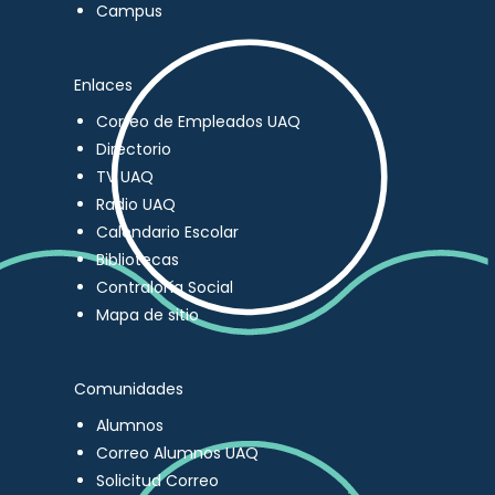
Campus
Enlaces
Correo de Empleados UAQ
Directorio
TV UAQ
Radio UAQ
Calendario Escolar
Bibliotecas
Contraloría Social
Mapa de sitio
Comunidades
Alumnos
Correo Alumnos UAQ
Solicitud Correo