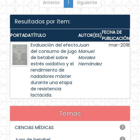
Anterior
1
Siguiente
Resultados por ítem:
FECHA DE
PORTADA
TÍTULO
AUTOR(ES)
PUBLICACIÓN
Evaluación del efecto
Juan
mar-2018
del consumo de jugo
Manuel
de betabel sobre
Morales
estrés oxidativo y el
Hernández
rendimiento de
nadadores máster
durante una etapa
de resistencia
lactácida.
Temas
CIENCIAS MÉDICAS
1
Jugo de betabel
1