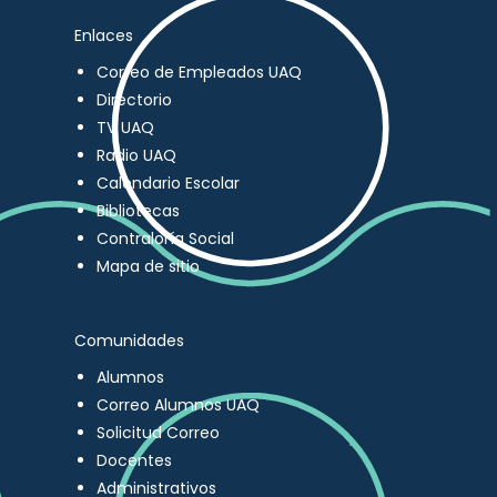
Enlaces
Correo de Empleados UAQ
Directorio
TV UAQ
Radio UAQ
Calendario Escolar
Bibliotecas
Contraloría Social
Mapa de sitio
Comunidades
Alumnos
Correo Alumnos UAQ
Solicitud Correo
Docentes
Administrativos