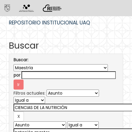
Skip
REPOSITORIO INSTITUCIONAL UAQ
navigation
Buscar
Buscar:
por
Filtros actuales: