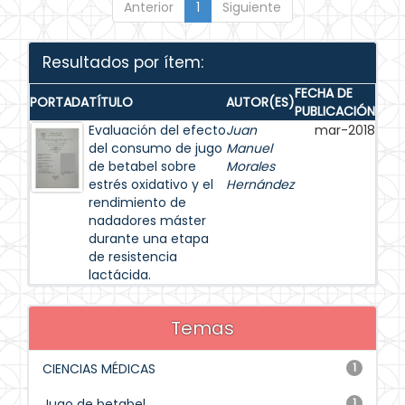
Anterior
1
Siguiente
Resultados por ítem:
FECHA DE
PORTADA
TÍTULO
AUTOR(ES)
PUBLICACIÓN
Evaluación del efecto
Juan
mar-2018
del consumo de jugo
Manuel
de betabel sobre
Morales
estrés oxidativo y el
Hernández
rendimiento de
nadadores máster
durante una etapa
de resistencia
lactácida.
Temas
CIENCIAS MÉDICAS
1
Jugo de betabel
1