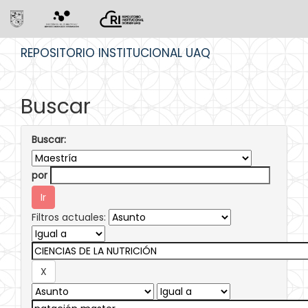
Skip
REPOSITORIO INSTITUCIONAL UAQ
navigation
Buscar
Buscar:
por
Filtros actuales: