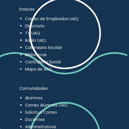
Enlaces
Correo de Empleados UAQ
Directorio
TV UAQ
Radio UAQ
Calendario Escolar
Bibliotecas
Contraloría Social
Mapa de sitio
Comunidades
Alumnos
Correo Alumnos UAQ
Solicitud Correo
Docentes
Administrativos