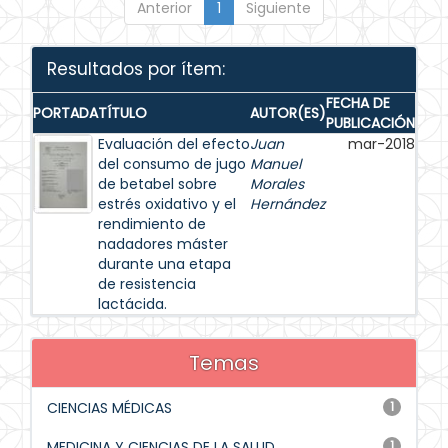
Anterior
1
Siguiente
Resultados por ítem:
FECHA DE
PORTADA
TÍTULO
AUTOR(ES)
PUBLICACIÓN
Evaluación del efecto
Juan
mar-2018
del consumo de jugo
Manuel
de betabel sobre
Morales
estrés oxidativo y el
Hernández
rendimiento de
nadadores máster
durante una etapa
de resistencia
lactácida.
Temas
CIENCIAS MÉDICAS
1
MEDICINA Y CIENCIAS DE LA SALUD
1