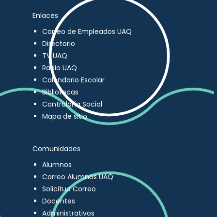
Enlaces
Correo de Empleados UAQ
Directorio
TV UAQ
Radio UAQ
Calendario Escolar
Bibliotecas
Contraloría Social
Mapa de sitio
Comunidades
Alumnos
Correo Alumnos UAQ
Solicitud Correo
Docentes
Administrativos