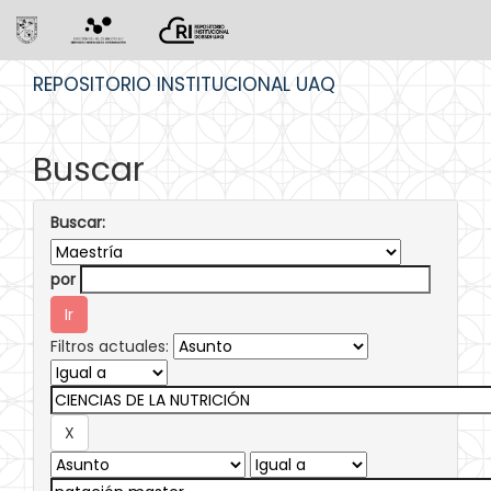
Skip
REPOSITORIO INSTITUCIONAL UAQ
navigation
Buscar
Buscar:
por
Filtros actuales: