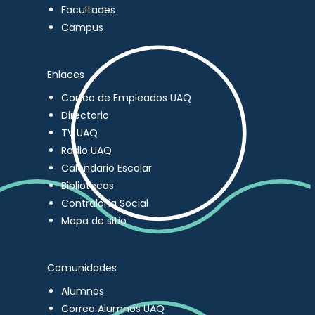
Facultades
Campus
Enlaces
Correo de Empleados UAQ
Directorio
TV UAQ
Radio UAQ
Calendario Escolar
Bibliotecas
Contraloría Social
Mapa de sitio
Comunidades
Alumnos
Correo Alumnos UAQ