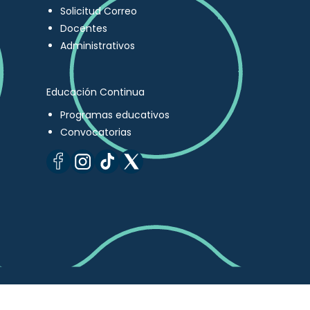
Solicitud Correo
Docentes
Administrativos
Educación Continua
Programas educativos
Convocatorias