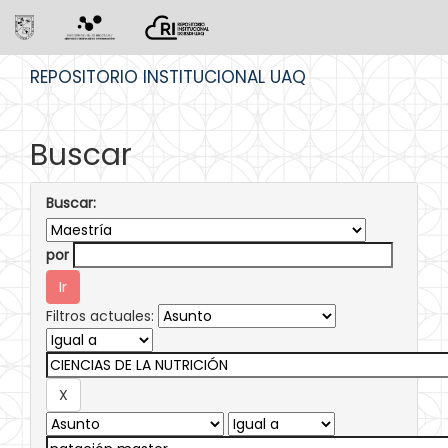
Skip
REPOSITORIO INSTITUCIONAL UAQ
navigation
Buscar
Buscar:
por
Filtros actuales: