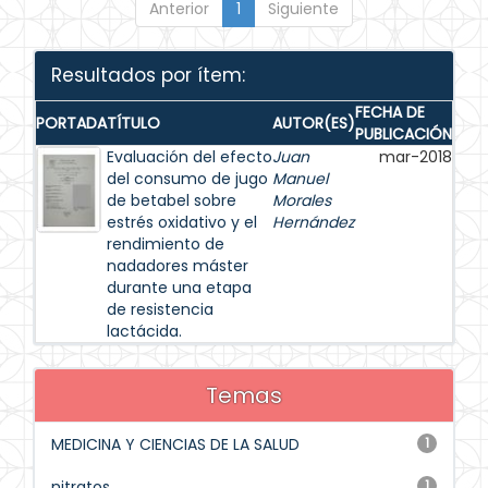
Anterior
1
Siguiente
Resultados por ítem:
FECHA DE
PORTADA
TÍTULO
AUTOR(ES)
PUBLICACIÓN
Evaluación del efecto
Juan
mar-2018
del consumo de jugo
Manuel
de betabel sobre
Morales
estrés oxidativo y el
Hernández
rendimiento de
nadadores máster
durante una etapa
de resistencia
lactácida.
Temas
MEDICINA Y CIENCIAS DE LA SALUD
1
nitratos
1