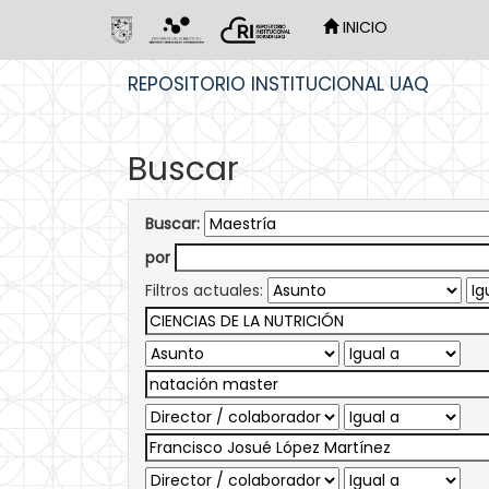
INICIO
Skip
REPOSITORIO INSTITUCIONAL UAQ
navigation
Buscar
Buscar:
por
Filtros actuales: