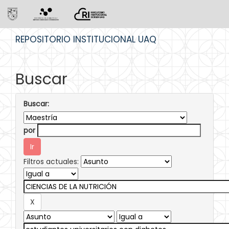
Skip
REPOSITORIO INSTITUCIONAL UAQ
navigation
Buscar
Buscar:
por
Filtros actuales: