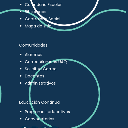
Calendario Escolar
Bibliotecas
Contraloría Social
Mapa de sitio
Comunidades
Alumnos
Correo Alumnos UAQ
Solicitud Correo
Docentes
Administrativos
Educación Continua
Programas educativos
Convocatorias