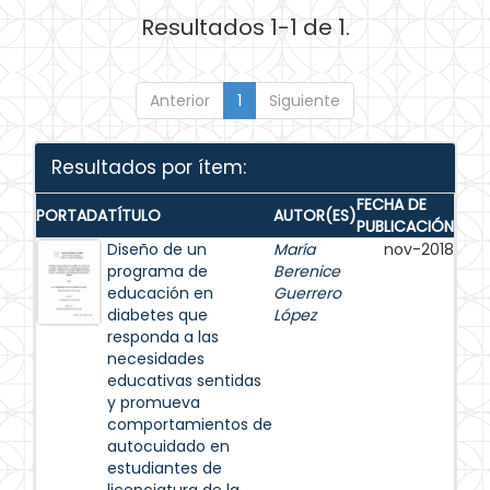
Resultados 1-1 de 1.
Anterior
1
Siguiente
Resultados por ítem:
FECHA DE
PORTADA
TÍTULO
AUTOR(ES)
PUBLICACIÓN
Diseño de un
María
nov-2018
programa de
Berenice
educación en
Guerrero
diabetes que
López
responda a las
necesidades
educativas sentidas
y promueva
comportamientos de
autocuidado en
estudiantes de