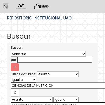
Skip
REPOSITORIO INSTITUCIONAL UAQ
navigation
Buscar
Buscar:
por
Filtros actuales: