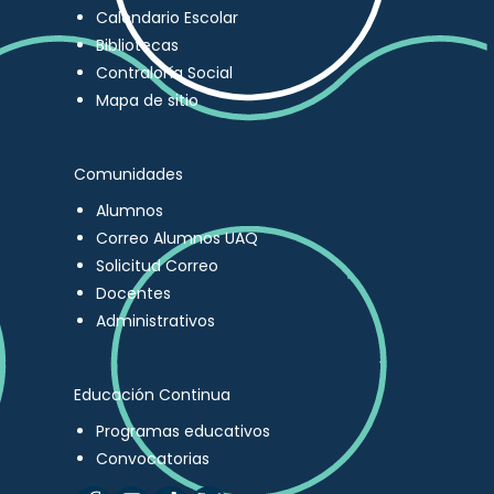
Calendario Escolar
Bibliotecas
Contraloría Social
Mapa de sitio
Comunidades
Alumnos
Correo Alumnos UAQ
Solicitud Correo
Docentes
Administrativos
Educación Continua
Programas educativos
Convocatorias