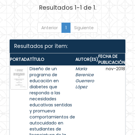
Resultados 1-1 de 1.
Anterior
1
Siguiente
Resultados por ítem:
FECHA DE
PORTADA
TÍTULO
AUTOR(ES)
PUBLICACIÓN
Diseño de un
María
nov-2018
programa de
Berenice
educación en
Guerrero
diabetes que
López
responda a las
necesidades
educativas sentidas
y promueva
comportamientos de
autocuidado en
estudiantes de