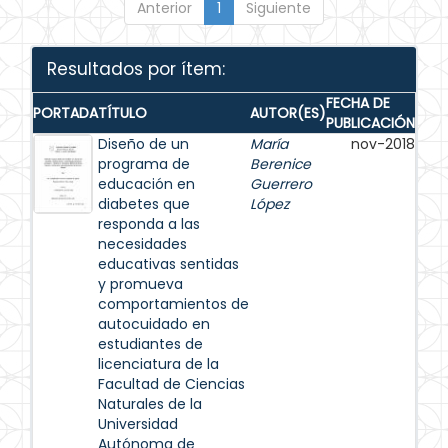
Anterior
1
Siguiente
Resultados por ítem:
FECHA DE
PORTADA
TÍTULO
AUTOR(ES)
PUBLICACIÓN
Diseño de un
María
nov-2018
programa de
Berenice
educación en
Guerrero
diabetes que
López
responda a las
necesidades
educativas sentidas
y promueva
comportamientos de
autocuidado en
estudiantes de
licenciatura de la
Facultad de Ciencias
Naturales de la
Universidad
Autónoma de