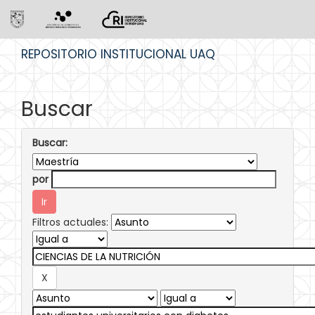
Skip
REPOSITORIO INSTITUCIONAL UAQ
navigation
Buscar
Buscar:
por
Filtros actuales: