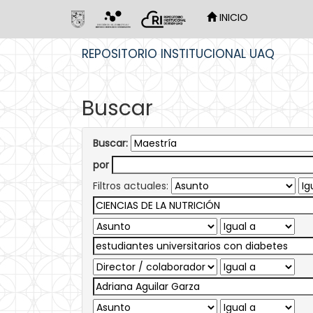
INICIO
Skip
REPOSITORIO INSTITUCIONAL UAQ
navigation
Buscar
Buscar:
por
Filtros actuales: