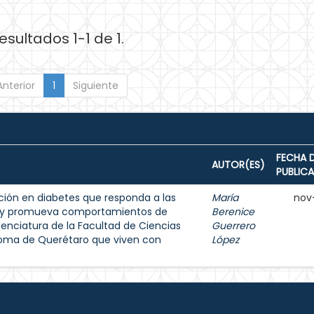
esultados 1-1 de 1.
Anterior
1
Siguiente
FECHA 
AUTOR(ES)
PUBLIC
ión en diabetes que responda a las
María
nov
s y promueva comportamientos de
Berenice
enciatura de la Facultad de Ciencias
Guerrero
noma de Querétaro que viven con
López