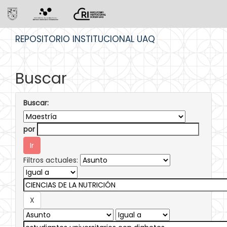
Skip
REPOSITORIO INSTITUCIONAL UAQ
navigation
Buscar
Buscar:
por
Filtros actuales: