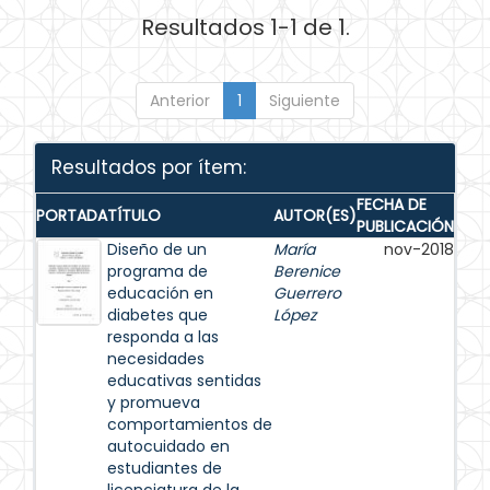
Resultados 1-1 de 1.
Anterior
1
Siguiente
Resultados por ítem:
FECHA DE
PORTADA
TÍTULO
AUTOR(ES)
PUBLICACIÓN
Diseño de un
María
nov-2018
programa de
Berenice
educación en
Guerrero
diabetes que
López
responda a las
necesidades
educativas sentidas
y promueva
comportamientos de
autocuidado en
estudiantes de