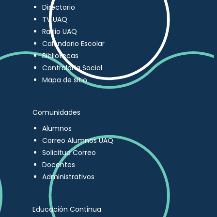
Directorio
TV UAQ
Radio UAQ
Calendario Escolar
Bibliotecas
Contraloría Social
Mapa de sitio
Comunidades
Alumnos
Correo Alumnos UAQ
Solicitud Correo
Docentes
Administrativos
Educación Continua