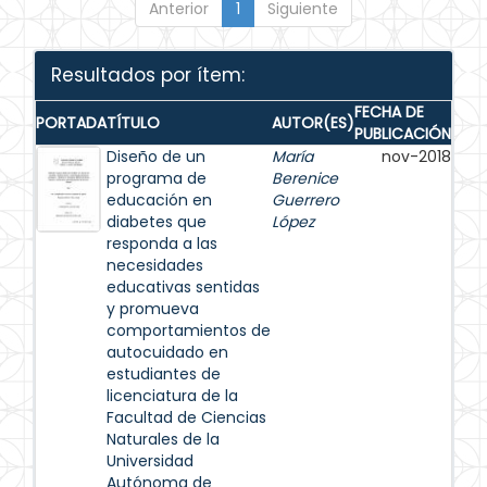
Anterior
1
Siguiente
Resultados por ítem:
FECHA DE
PORTADA
TÍTULO
AUTOR(ES)
PUBLICACIÓN
Diseño de un
María
nov-2018
programa de
Berenice
educación en
Guerrero
diabetes que
López
responda a las
necesidades
educativas sentidas
y promueva
comportamientos de
autocuidado en
estudiantes de
licenciatura de la
Facultad de Ciencias
Naturales de la
Universidad
Autónoma de