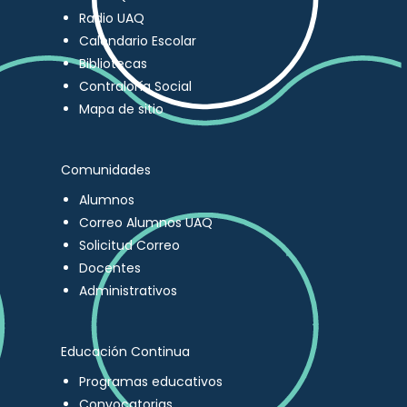
Radio UAQ
Calendario Escolar
Bibliotecas
Contraloría Social
Mapa de sitio
Comunidades
Alumnos
Correo Alumnos UAQ
Solicitud Correo
Docentes
Administrativos
Educación Continua
Programas educativos
Convocatorias