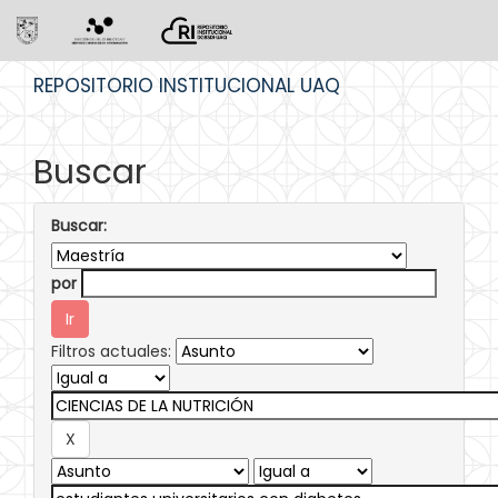
Skip
REPOSITORIO INSTITUCIONAL UAQ
navigation
Buscar
Buscar:
por
Filtros actuales: