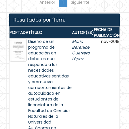
Anterior
1
Siguiente
Resultados por ítem:
FECHA DE
PORTADA
TÍTULO
AUTOR(ES)
PUBLICACIÓN
Diseño de un
María
nov-2018
programa de
Berenice
educación en
Guerrero
diabetes que
López
responda a las
necesidades
educativas sentidas
y promueva
comportamientos de
autocuidado en
estudiantes de
licenciatura de la
Facultad de Ciencias
Naturales de la
Universidad
Autónoma de