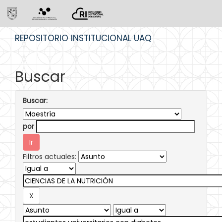
Skip
REPOSITORIO INSTITUCIONAL UAQ
navigation
Buscar
Buscar:
por
Filtros actuales: