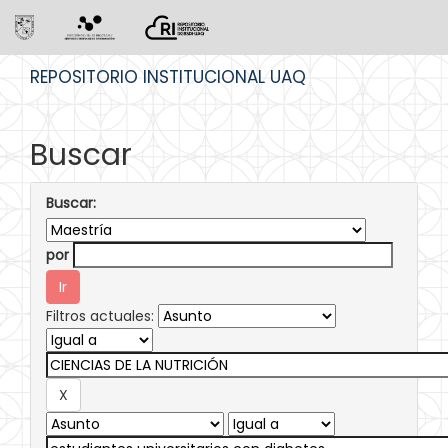
Skip
REPOSITORIO INSTITUCIONAL UAQ
navigation
Buscar
Buscar:
por
Filtros actuales: