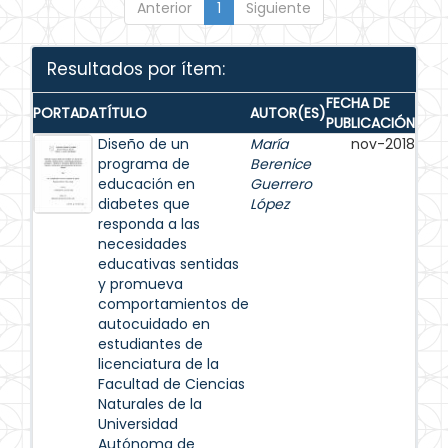
Anterior
1
Siguiente
Resultados por ítem:
FECHA DE
PORTADA
TÍTULO
AUTOR(ES)
PUBLICACIÓN
Diseño de un
María
nov-2018
programa de
Berenice
educación en
Guerrero
diabetes que
López
responda a las
necesidades
educativas sentidas
y promueva
comportamientos de
autocuidado en
estudiantes de
licenciatura de la
Facultad de Ciencias
Naturales de la
Universidad
Autónoma de