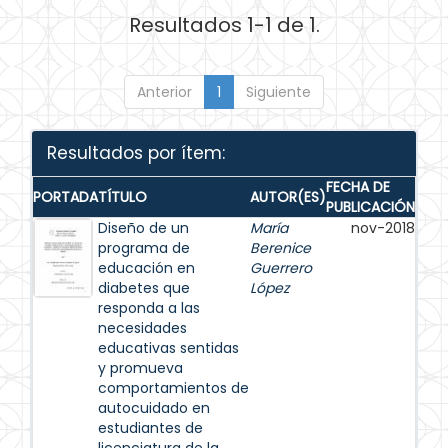
Resultados 1-1 de 1.
Anterior
1
Siguiente
Resultados por ítem:
FECHA DE
PORTADA
TÍTULO
AUTOR(ES)
PUBLICACIÓN
Diseño de un
María
nov-2018
programa de
Berenice
educación en
Guerrero
diabetes que
López
responda a las
necesidades
educativas sentidas
y promueva
comportamientos de
autocuidado en
estudiantes de