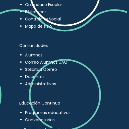
Calendario Escolar
Bibliotecas
Contraloría Social
Mapa de sitio
Comunidades
Alumnos
Correo Alumnos UAQ
Solicitud Correo
Docentes
Administrativos
Educación Continua
Programas educativos
Convocatorias