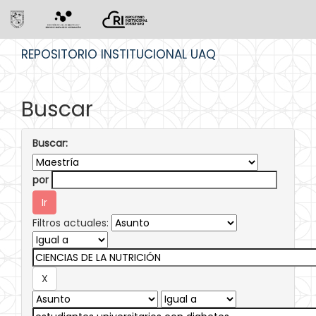
Skip
REPOSITORIO INSTITUCIONAL UAQ
navigation
Buscar
Buscar:
por
Filtros actuales: