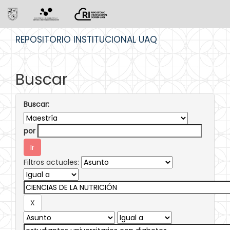
Skip
REPOSITORIO INSTITUCIONAL UAQ
navigation
Buscar
Buscar:
por
Filtros actuales: