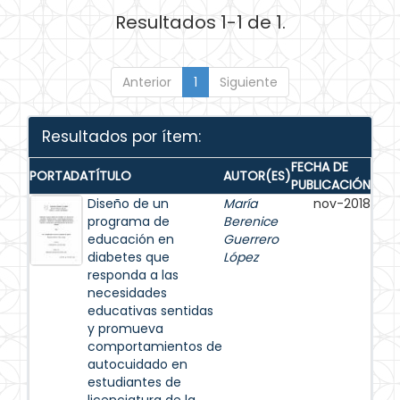
Resultados 1-1 de 1.
Anterior
1
Siguiente
Resultados por ítem:
FECHA DE
PORTADA
TÍTULO
AUTOR(ES)
PUBLICACIÓN
Diseño de un
María
nov-2018
programa de
Berenice
educación en
Guerrero
diabetes que
López
responda a las
necesidades
educativas sentidas
y promueva
comportamientos de
autocuidado en
estudiantes de