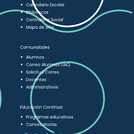
Calendario Escolar
Bibliotecas
Contraloría Social
Mapa de sitio
Comunidades
Alumnos
Correo Alumnos UAQ
Solicitud Correo
Docentes
Administrativos
Educación Continua
Programas educativos
Convocatorias