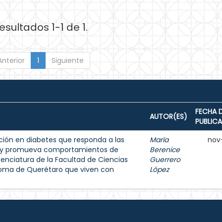
esultados 1-1 de 1.
Anterior
1
Siguiente
FECHA 
AUTOR(ES)
PUBLIC
ión en diabetes que responda a las
María
nov
s y promueva comportamientos de
Berenice
enciatura de la Facultad de Ciencias
Guerrero
noma de Querétaro que viven con
López