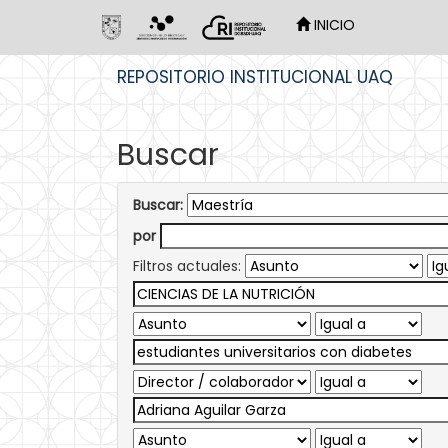
INICIO
Skip
REPOSITORIO INSTITUCIONAL UAQ
navigation
Buscar
Buscar:
por
Filtros actuales: