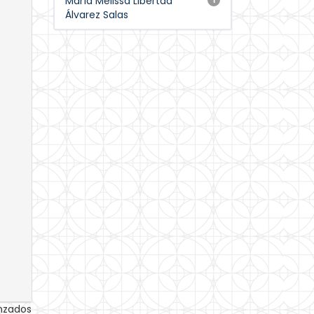
María Melissa Libertad
Álvarez Salas
anzados