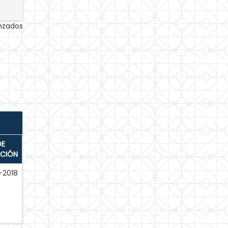
anzados
DE
ACIÓN
-2018