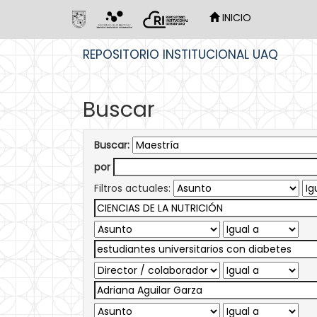
INICIO
Skip
REPOSITORIO INSTITUCIONAL UAQ
navigation
Buscar
Buscar:
por
Filtros actuales: