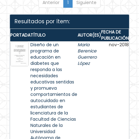
Anterior
1
Siguiente
Resultados por ítem:
FECHA DE
PORTADA
TÍTULO
AUTOR(ES)
PUBLICACIÓN
Diseño de un
María
nov-2018
programa de
Berenice
educación en
Guerrero
diabetes que
López
responda a las
necesidades
educativas sentidas
y promueva
comportamientos de
autocuidado en
estudiantes de
licenciatura de la
Facultad de Ciencias
Naturales de la
Universidad
Autónoma de