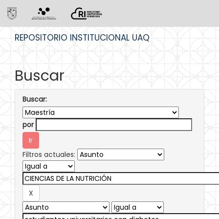
Skip
REPOSITORIO INSTITUCIONAL UAQ
navigation
Buscar
Buscar:
por
Filtros actuales: