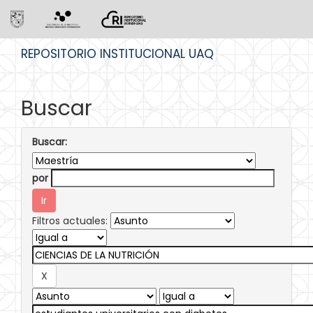
Skip
REPOSITORIO INSTITUCIONAL UAQ
navigation
Buscar
Buscar:
por
Filtros actuales: