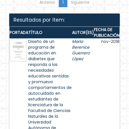
Anterior
1
Siguiente
Resultados por ítem:
FECHA DE
PORTADA
TÍTULO
AUTOR(ES)
PUBLICACIÓN
Diseño de un
María
nov-2018
programa de
Berenice
educación en
Guerrero
diabetes que
López
responda a las
necesidades
educativas sentidas
y promueva
comportamientos de
autocuidado en
estudiantes de
licenciatura de la
Facultad de Ciencias
Naturales de la
Universidad
Autónoma de