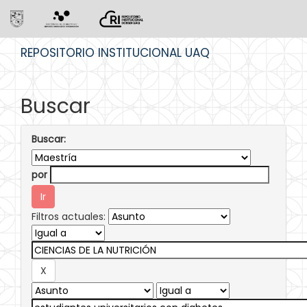
Skip
REPOSITORIO INSTITUCIONAL UAQ
navigation
Buscar
Buscar:
por
Filtros actuales: