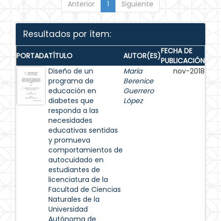
Anterior
1
Siguiente
Resultados por ítem:
FECHA DE
PORTADA
TÍTULO
AUTOR(ES)
PUBLICACIÓN
Diseño de un
María
nov-2018
programa de
Berenice
educación en
Guerrero
diabetes que
López
responda a las
necesidades
educativas sentidas
y promueva
comportamientos de
autocuidado en
estudiantes de
licenciatura de la
Facultad de Ciencias
Naturales de la
Universidad
Autónoma de