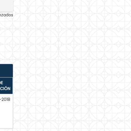
anzados
DE
ACIÓN
-2018