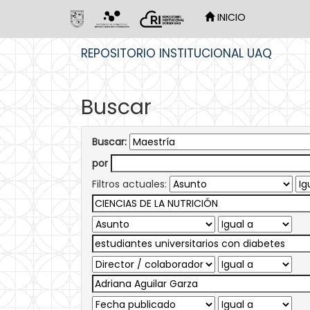
INICIO
Skip
REPOSITORIO INSTITUCIONAL UAQ
navigation
Buscar
Buscar:
por
Filtros actuales: