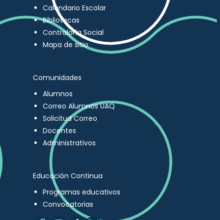
Calendario Escolar
Bibliotecas
Contraloría Social
Mapa de sitio
Comunidades
Alumnos
Correo Alumnos UAQ
Solicitud Correo
Docentes
Administrativos
Educación Continua
Programas educativos
Convocatorias