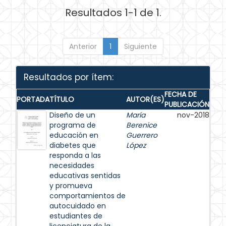
Resultados 1-1 de 1.
Anterior
1
Siguiente
Resultados por ítem:
FECHA DE
PORTADA
TÍTULO
AUTOR(ES)
PUBLICACIÓN
Diseño de un
María
nov-2018
programa de
Berenice
educación en
Guerrero
diabetes que
López
responda a las
necesidades
educativas sentidas
y promueva
comportamientos de
autocuidado en
estudiantes de