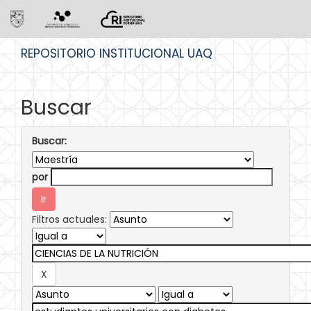
Skip
REPOSITORIO INSTITUCIONAL UAQ
navigation
Buscar
Buscar:
por
Filtros actuales: