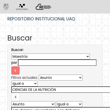
Skip
REPOSITORIO INSTITUCIONAL UAQ
navigation
Buscar
Buscar:
por
Filtros actuales: