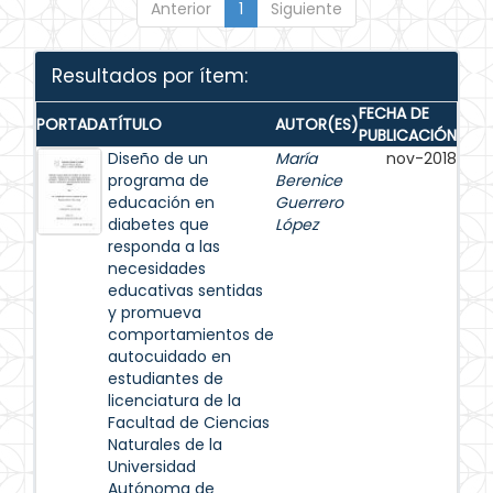
Anterior
1
Siguiente
Resultados por ítem:
FECHA DE
PORTADA
TÍTULO
AUTOR(ES)
PUBLICACIÓN
Diseño de un
María
nov-2018
programa de
Berenice
educación en
Guerrero
diabetes que
López
responda a las
necesidades
educativas sentidas
y promueva
comportamientos de
autocuidado en
estudiantes de
licenciatura de la
Facultad de Ciencias
Naturales de la
Universidad
Autónoma de