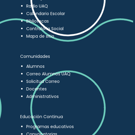
Radio UAQ
Calendario Escolar
Bibliotecas
Contraloría Social
Mapa de sitio
Comunidades
Alumnos
Correo Alumnos UAQ
Solicitud Correo
Docentes
Administrativos
Educación Continua
Programas educativos
Convocatorias