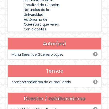
licenciatura de la
Facultad de Ciencias
Naturales de la
Universidad
Autónoma de
Querétaro que viven
con diabetes.
Autor(es)
María Berenice Guerrero López
1
Temas
comportamientos de autocuidado
1
Director / colaboradores