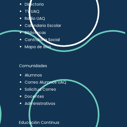
Directorio
TV UAQ
Radio UAQ
Calendario Escolar
Bibliotecas
Contraloría Social
Mapa de sitio
Comunidades
Alumnos
Correo Alumnos UAQ
Solicitud Correo
Docentes
Administrativos
Educación Continua