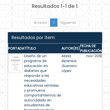
Resultados 1-1 de 1.
Anterior
1
Siguiente
Resultados por ítem:
FECHA DE
PORTADA
TÍTULO
AUTOR(ES)
PUBLICACIÓN
Diseño de un
María
nov-2018
programa de
Berenice
educación en
Guerrero
diabetes que
López
responda a las
necesidades
educativas sentidas
y promueva
comportamientos de
autocuidado en
estudiantes de