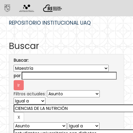
Skip
REPOSITORIO INSTITUCIONAL UAQ
navigation
Buscar
Buscar:
por
Filtros actuales: