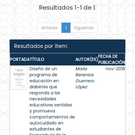
Resultados 1-1 de 1.
Anterior
1
Siguiente
Resultados por ítem:
FECHA DE
PORTADA
TÍTULO
AUTOR(ES)
PUBLICACIÓN
Diseño de un
María
nov-2018
programa de
Berenice
educación en
Guerrero
diabetes que
López
responda a las
necesidades
educativas sentidas
y promueva
comportamientos de
autocuidado en
estudiantes de