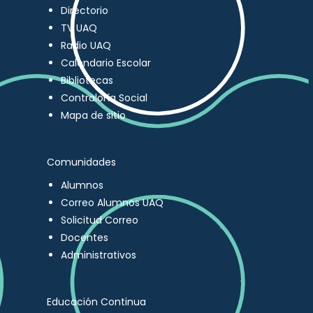
Directorio
TV UAQ
Radio UAQ
Calendario Escolar
Bibliotecas
Contraloría Social
Mapa de sitio
Comunidades
Alumnos
Correo Alumnos UAQ
Solicitud Correo
Docentes
Administrativos
Educación Continua