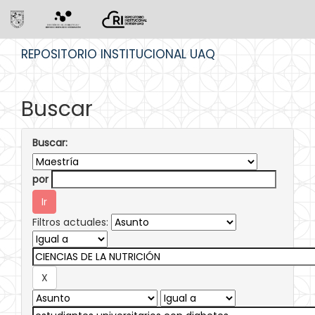
Skip
REPOSITORIO INSTITUCIONAL UAQ
navigation
Buscar
Buscar:
por
Filtros actuales: