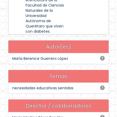
licenciatura de la
Facultad de Ciencias
Naturales de la
Universidad
Autónoma de
Querétaro que viven
con diabetes.
Autor(es)
María Berenice Guerrero López
1
Temas
necesidades educativas sentidas
1
Director / colaboradores