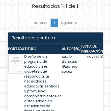
Resultados 1-1 de 1.
Anterior
1
Siguiente
Resultados por ítem:
FECHA DE
PORTADA
TÍTULO
AUTOR(ES)
PUBLICACIÓN
Diseño de un
María
nov-2018
programa de
Berenice
educación en
Guerrero
diabetes que
López
responda a las
necesidades
educativas sentidas
y promueva
comportamientos de
autocuidado en
estudiantes de