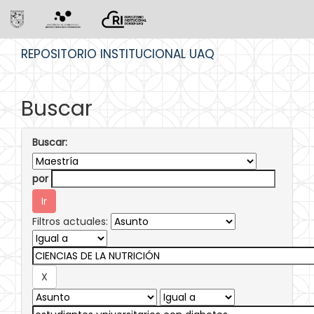
Skip
REPOSITORIO INSTITUCIONAL UAQ
navigation
Buscar
Buscar:
por
Filtros actuales: