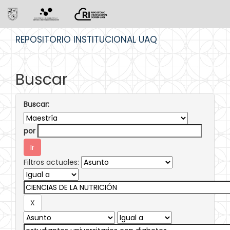
Skip
REPOSITORIO INSTITUCIONAL UAQ
navigation
Buscar
Buscar:
por
Filtros actuales: