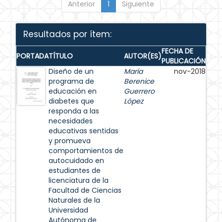
Anterior
1
Siguiente
Resultados por ítem:
FECHA DE
PORTADA
TÍTULO
AUTOR(ES)
PUBLICACIÓN
Diseño de un
María
nov-2018
programa de
Berenice
educación en
Guerrero
diabetes que
López
responda a las
necesidades
educativas sentidas
y promueva
comportamientos de
autocuidado en
estudiantes de
licenciatura de la
Facultad de Ciencias
Naturales de la
Universidad
Autónoma de