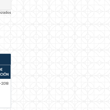
anzados
DE
ACIÓN
-2018