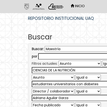
INICIO
Skip
REPOSITORIO INSTITUCIONAL UAQ
navigation
Buscar
Buscar:
por
Filtros actuales: