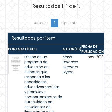
Resultados 1-1 de 1.
Anterior
1
Siguiente
Resultados por ítem:
FECHA DE
PORTADA
TÍTULO
AUTOR(ES)
PUBLICACIÓN
Diseño de un
María
nov-2018
programa de
Berenice
educación en
Guerrero
diabetes que
López
responda a las
necesidades
educativas sentidas
y promueva
comportamientos de
autocuidado en
estudiantes de