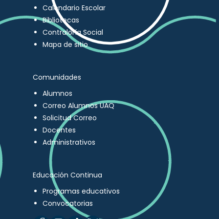
Calendario Escolar
Bibliotecas
Contraloría Social
Mapa de sitio
Comunidades
Alumnos
Correo Alumnos UAQ
Solicitud Correo
Docentes
Administrativos
Educación Continua
Programas educativos
Convocatorias