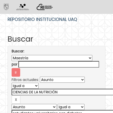
Skip
REPOSITORIO INSTITUCIONAL UAQ
navigation
Buscar
Buscar:
por
Filtros actuales: