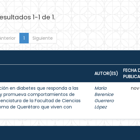
esultados 1-1 de 1.
Anterior
1
Siguiente
FECHA 
AUTOR(ES)
PUBLIC
ión en diabetes que responda a las
María
nov
s y promueva comportamientos de
Berenice
enciatura de la Facultad de Ciencias
Guerrero
noma de Querétaro que viven con
López