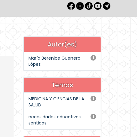
Autor(es)
María Berenice Guerrero
1
López
Temas
MEDICINA Y CIENCIAS DE LA
1
SALUD
necesidades educativas
1
sentidas