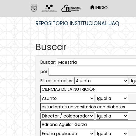
INICIO
Skip
REPOSITORIO INSTITUCIONAL UAQ
navigation
Buscar
Buscar:
por
Filtros actuales: