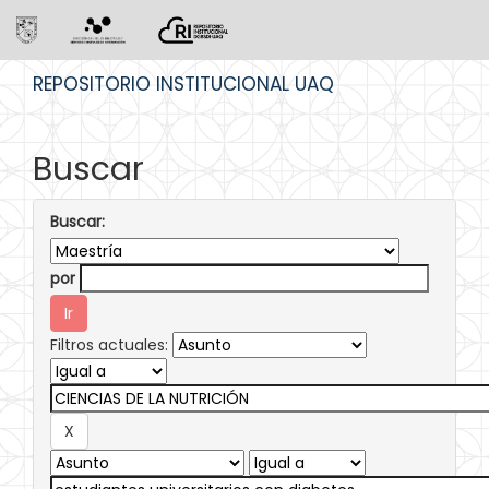
Skip
REPOSITORIO INSTITUCIONAL UAQ
navigation
Buscar
Buscar:
por
Filtros actuales: