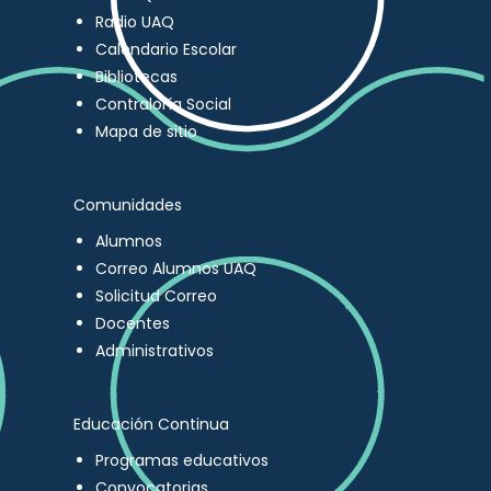
Radio UAQ
Calendario Escolar
Bibliotecas
Contraloría Social
Mapa de sitio
Comunidades
Alumnos
Correo Alumnos UAQ
Solicitud Correo
Docentes
Administrativos
Educación Continua
Programas educativos
Convocatorias