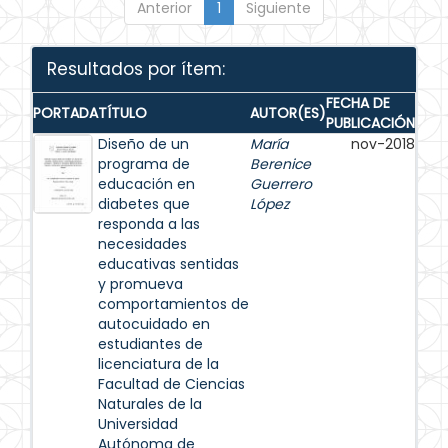
Anterior
1
Siguiente
Resultados por ítem:
FECHA DE
PORTADA
TÍTULO
AUTOR(ES)
PUBLICACIÓN
Diseño de un
María
nov-2018
programa de
Berenice
educación en
Guerrero
diabetes que
López
responda a las
necesidades
educativas sentidas
y promueva
comportamientos de
autocuidado en
estudiantes de
licenciatura de la
Facultad de Ciencias
Naturales de la
Universidad
Autónoma de