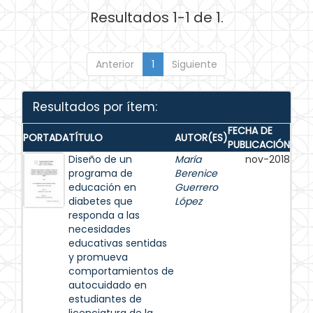
Resultados 1-1 de 1.
Anterior
1
Siguiente
Resultados por ítem:
FECHA DE
PORTADA
TÍTULO
AUTOR(ES)
PUBLICACIÓN
Diseño de un
María
nov-2018
programa de
Berenice
educación en
Guerrero
diabetes que
López
responda a las
necesidades
educativas sentidas
y promueva
comportamientos de
autocuidado en
estudiantes de