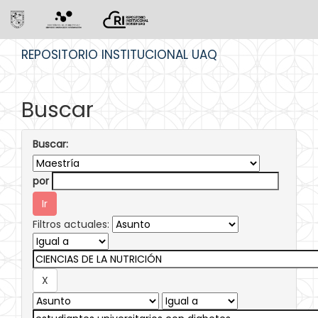
Skip
REPOSITORIO INSTITUCIONAL UAQ
navigation
Buscar
Buscar:
por
Filtros actuales: