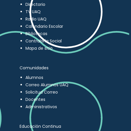
Directorio
TV UAQ
Radio UAQ
Calendario Escolar
Bibliotecas
Contraloría Social
Mapa de sitio
Comunidades
Alumnos
Correo Alumnos UAQ
Solicitud Correo
Docentes
Administrativos
Educación Continua