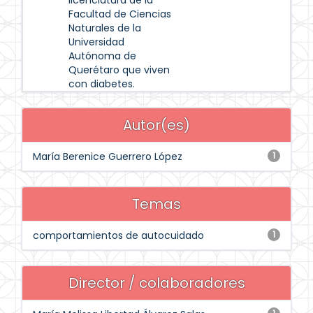
licenciatura de la
Facultad de Ciencias
Naturales de la
Universidad
Autónoma de
Querétaro que viven
con diabetes.
Autor(es)
María Berenice Guerrero López
1
Temas
comportamientos de autocuidado
1
Director / colaboradores