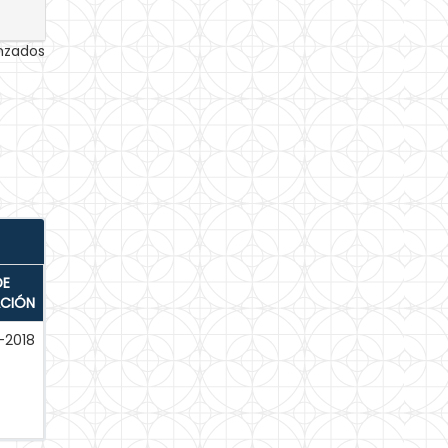
anzados
DE
ACIÓN
-2018