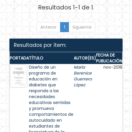
Resultados 1-1 de 1.
Anterior
1
Siguiente
Resultados por ítem:
FECHA DE
PORTADA
TÍTULO
AUTOR(ES)
PUBLICACIÓN
Diseño de un
María
nov-2018
programa de
Berenice
educación en
Guerrero
diabetes que
López
responda a las
necesidades
educativas sentidas
y promueva
comportamientos de
autocuidado en
estudiantes de