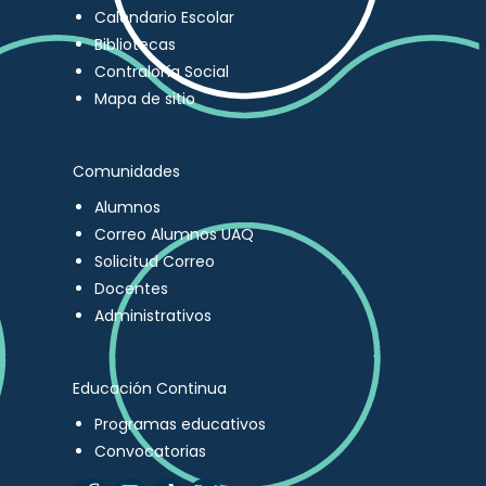
Calendario Escolar
Bibliotecas
Contraloría Social
Mapa de sitio
Comunidades
Alumnos
Correo Alumnos UAQ
Solicitud Correo
Docentes
Administrativos
Educación Continua
Programas educativos
Convocatorias