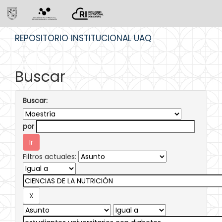
Skip
REPOSITORIO INSTITUCIONAL UAQ
navigation
Buscar
Buscar:
por
Filtros actuales: