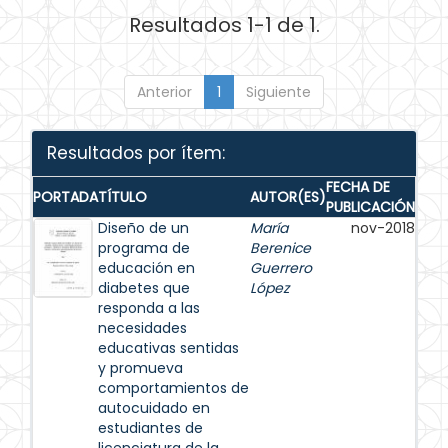
Resultados 1-1 de 1.
Anterior
1
Siguiente
Resultados por ítem:
FECHA DE
PORTADA
TÍTULO
AUTOR(ES)
PUBLICACIÓN
Diseño de un
María
nov-2018
programa de
Berenice
educación en
Guerrero
diabetes que
López
responda a las
necesidades
educativas sentidas
y promueva
comportamientos de
autocuidado en
estudiantes de