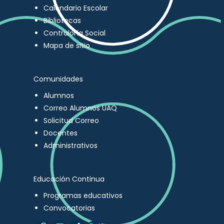
Calendario Escolar
Bibliotecas
Contraloría Social
Mapa de sitio
Comunidades
Alumnos
Correo Alumnos UAQ
Solicitud Correo
Docentes
Administrativos
Educación Continua
Programas educativos
Convocatorias