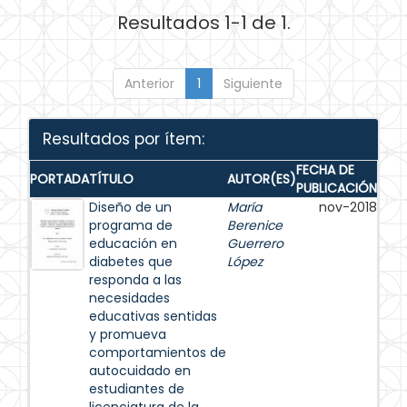
Resultados 1-1 de 1.
Anterior
1
Siguiente
Resultados por ítem:
FECHA DE
PORTADA
TÍTULO
AUTOR(ES)
PUBLICACIÓN
Diseño de un
María
nov-2018
programa de
Berenice
educación en
Guerrero
diabetes que
López
responda a las
necesidades
educativas sentidas
y promueva
comportamientos de
autocuidado en
estudiantes de