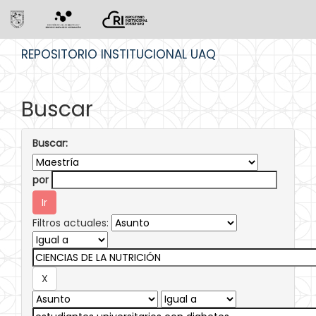
Skip
REPOSITORIO INSTITUCIONAL UAQ
navigation
Buscar
Buscar:
por
Filtros actuales: