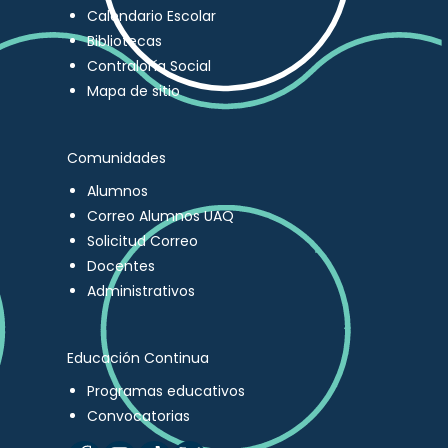
Calendario Escolar
Bibliotecas
Contraloría Social
Mapa de sitio
Comunidades
Alumnos
Correo Alumnos UAQ
Solicitud Correo
Docentes
Administrativos
Educación Continua
Programas educativos
Convocatorias