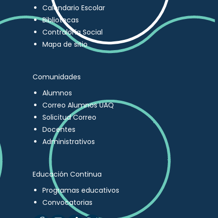
Calendario Escolar
Bibliotecas
Contraloría Social
Mapa de sitio
Comunidades
Alumnos
Correo Alumnos UAQ
Solicitud Correo
Docentes
Administrativos
Educación Continua
Programas educativos
Convocatorias