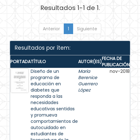
Resultados 1-1 de 1.
Anterior
1
Siguiente
Resultados por ítem:
FECHA DE
PORTADA
TÍTULO
AUTOR(ES)
PUBLICACIÓN
Diseño de un
María
nov-2018
programa de
Berenice
educación en
Guerrero
diabetes que
López
responda a las
necesidades
educativas sentidas
y promueva
comportamientos de
autocuidado en
estudiantes de