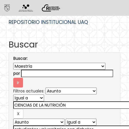
Skip
REPOSITORIO INSTITUCIONAL UAQ
navigation
Buscar
Buscar:
por
Filtros actuales: