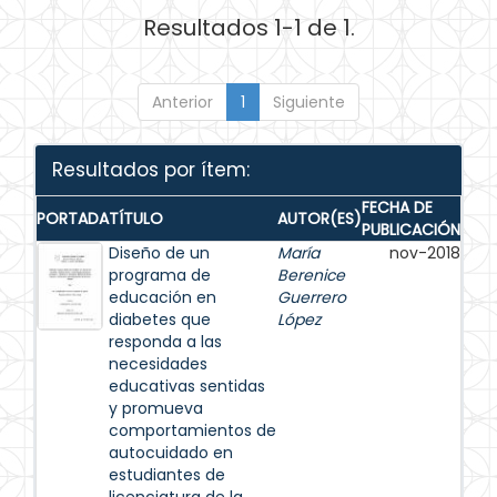
Resultados 1-1 de 1.
Anterior
1
Siguiente
Resultados por ítem:
FECHA DE
PORTADA
TÍTULO
AUTOR(ES)
PUBLICACIÓN
Diseño de un
María
nov-2018
programa de
Berenice
educación en
Guerrero
diabetes que
López
responda a las
necesidades
educativas sentidas
y promueva
comportamientos de
autocuidado en
estudiantes de