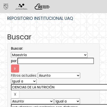
Skip
REPOSITORIO INSTITUCIONAL UAQ
navigation
Buscar
Buscar:
por
Filtros actuales: