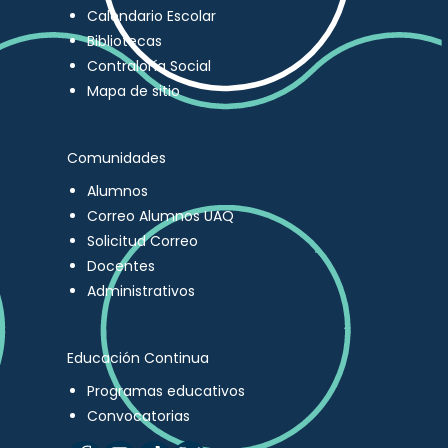
Calendario Escolar
Bibliotecas
Contraloría Social
Mapa de sitio
Comunidades
Alumnos
Correo Alumnos UAQ
Solicitud Correo
Docentes
Administrativos
Educación Continua
Programas educativos
Convocatorias