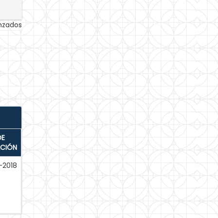
anzados
DE
ACIÓN
-2018