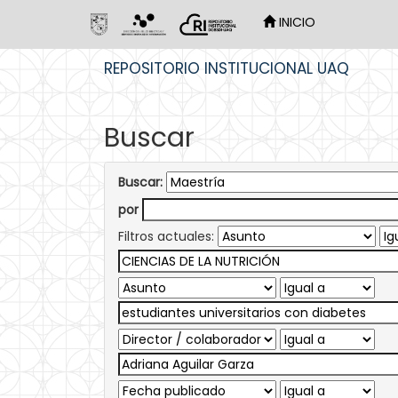
INICIO
Skip
REPOSITORIO INSTITUCIONAL UAQ
navigation
Buscar
Buscar:
por
Filtros actuales: