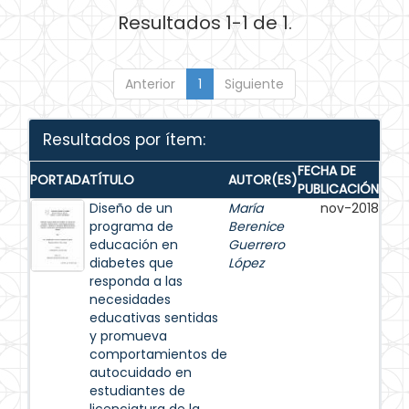
Resultados 1-1 de 1.
Anterior
1
Siguiente
Resultados por ítem:
FECHA DE
PORTADA
TÍTULO
AUTOR(ES)
PUBLICACIÓN
Diseño de un
María
nov-2018
programa de
Berenice
educación en
Guerrero
diabetes que
López
responda a las
necesidades
educativas sentidas
y promueva
comportamientos de
autocuidado en
estudiantes de