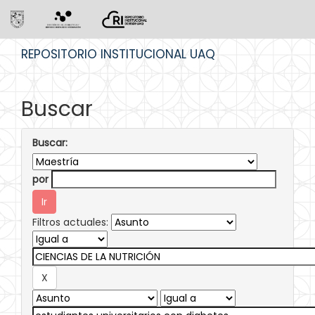
Skip
REPOSITORIO INSTITUCIONAL UAQ
navigation
Buscar
Buscar:
por
Filtros actuales: