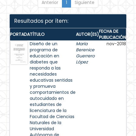
Anterior
1
Siguiente
Resultados por ítem:
FECHA DE
PORTADA
TÍTULO
AUTOR(ES)
PUBLICACIÓN
Diseño de un
María
nov-2018
programa de
Berenice
educación en
Guerrero
diabetes que
López
responda a las
necesidades
educativas sentidas
y promueva
comportamientos de
autocuidado en
estudiantes de
licenciatura de la
Facultad de Ciencias
Naturales de la
Universidad
Autónoma de