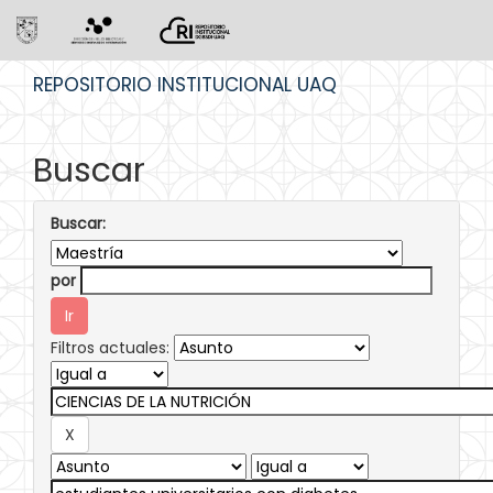
Skip
REPOSITORIO INSTITUCIONAL UAQ
navigation
Buscar
Buscar:
por
Filtros actuales: