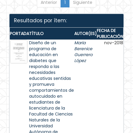
Anterior
1
Siguiente
Resultados por ítem:
FECHA DE
PORTADA
TÍTULO
AUTOR(ES)
PUBLICACIÓN
Diseño de un
María
nov-2018
programa de
Berenice
educación en
Guerrero
diabetes que
López
responda a las
necesidades
educativas sentidas
y promueva
comportamientos de
autocuidado en
estudiantes de
licenciatura de la
Facultad de Ciencias
Naturales de la
Universidad
Autónoma de