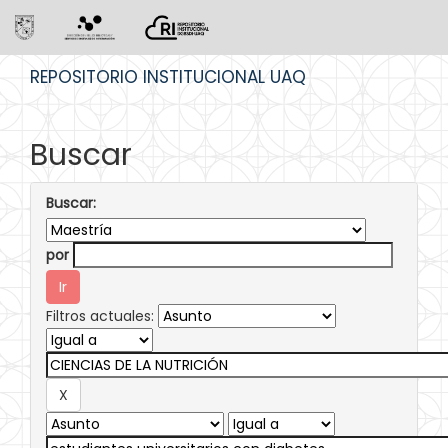
Skip
REPOSITORIO INSTITUCIONAL UAQ
navigation
Buscar
Buscar:
por
Filtros actuales: