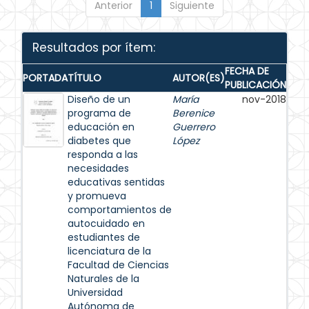
Anterior
1
Siguiente
Resultados por ítem:
FECHA DE
PORTADA
TÍTULO
AUTOR(ES)
PUBLICACIÓN
Diseño de un
María
nov-2018
programa de
Berenice
educación en
Guerrero
diabetes que
López
responda a las
necesidades
educativas sentidas
y promueva
comportamientos de
autocuidado en
estudiantes de
licenciatura de la
Facultad de Ciencias
Naturales de la
Universidad
Autónoma de