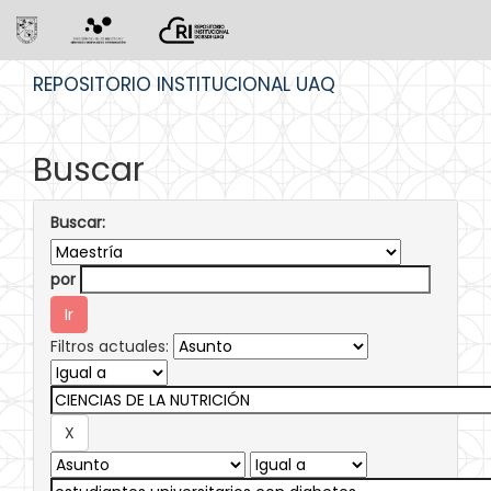
Skip
REPOSITORIO INSTITUCIONAL UAQ
navigation
Buscar
Buscar:
por
Filtros actuales: