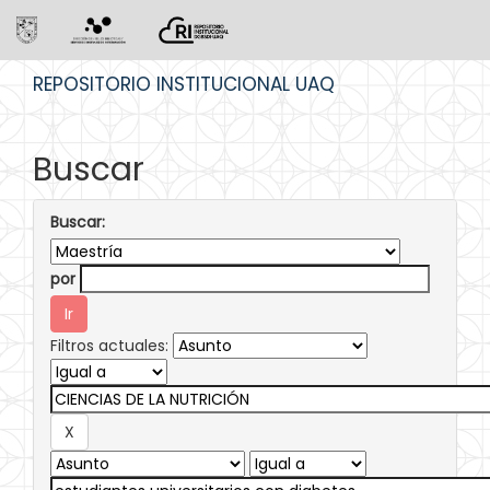
Skip
REPOSITORIO INSTITUCIONAL UAQ
navigation
Buscar
Buscar:
por
Filtros actuales: