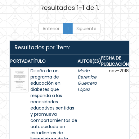
Resultados 1-1 de 1.
Anterior
1
Siguiente
Resultados por ítem:
FECHA DE
PORTADA
TÍTULO
AUTOR(ES)
PUBLICACIÓN
Diseño de un
María
nov-2018
programa de
Berenice
educación en
Guerrero
diabetes que
López
responda a las
necesidades
educativas sentidas
y promueva
comportamientos de
autocuidado en
estudiantes de