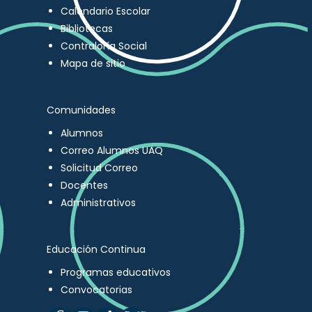
Calendario Escolar
Bibliotecas
Contraloría Social
Mapa de sitio
Comunidades
Alumnos
Correo Alumnos UAQ
Solicitud Correo
Docentes
Administrativos
Educación Continua
Programas educativos
Convocatorias