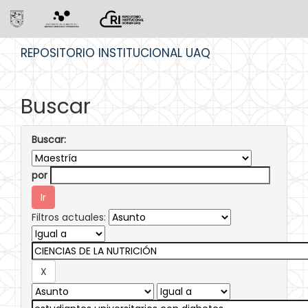
Skip
REPOSITORIO INSTITUCIONAL UAQ
navigation
Buscar
Buscar:
por
Filtros actuales: