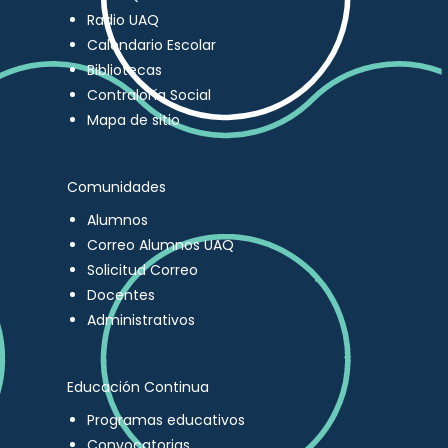
Radio UAQ
Calendario Escolar
Bibliotecas
Contraloría Social
Mapa de sitio
Comunidades
Alumnos
Correo Alumnos UAQ
Solicitud Correo
Docentes
Administrativos
Educación Continua
Programas educativos
Convocatorias