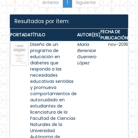
Anterior
1
Siguiente
Resultados por ítem:
FECHA DE
PORTADA
TÍTULO
AUTOR(ES)
PUBLICACIÓN
Diseño de un
María
nov-2018
programa de
Berenice
educación en
Guerrero
diabetes que
López
responda a las
necesidades
educativas sentidas
y promueva
comportamientos de
autocuidado en
estudiantes de
licenciatura de la
Facultad de Ciencias
Naturales de la
Universidad
Autónoma de