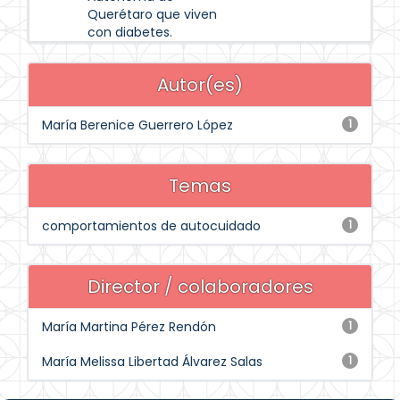
Querétaro que viven
con diabetes.
Autor(es)
María Berenice Guerrero López
1
Temas
comportamientos de autocuidado
1
Director / colaboradores
María Martina Pérez Rendón
1
María Melissa Libertad Álvarez Salas
1